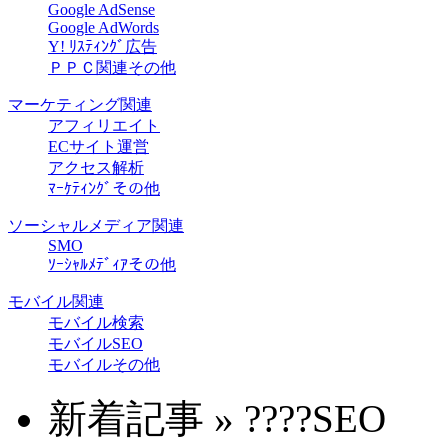
Google AdSense
Google AdWords
Y! ﾘｽﾃｨﾝｸﾞ広告
ＰＰＣ関連その他
マーケティング関連
アフィリエイト
ECサイト運営
アクセス解析
ﾏｰｹﾃｨﾝｸﾞその他
ソーシャルメディア関連
SMO
ｿｰｼｬﾙﾒﾃﾞｨｱその他
モバイル関連
モバイル検索
モバイルSEO
モバイルその他
新着記事 » ????SEO