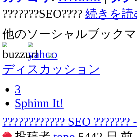
???????SEO????
続きを読
他のソーシャルブック
ディスカッション
3
Sphinn It!
???????????? SEO ??????? -
投稿者
topo
5442 日 前