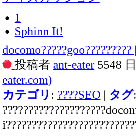
1
Sphinn It!
docomo?????goo????????? 
投稿者
ant-eater
5548 
eater.com)
カテゴリ
:
????SEO
|
タグ
????????????????????docom
i????????????????????????