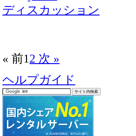
ディスカッション
« 前
1
2
次 »
ヘルプガイド