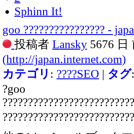
Sphinn It!
goo ???????????????? - japa
投稿者
Lansky
5676 日
(http://japan.internet.com)
カテゴリ
:
????SEO
|
タグ
?goo
?????????????????????????
?????????????????????????