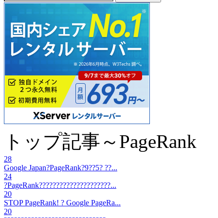
トップ記事～PageRank
28
Google Japan?PageRank?9??5? ??...
24
?PageRank?????????????????????...
20
STOP PageRank! ? Google PageRa...
20