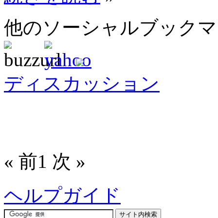
他のソーシャルブック
ディスカッション
« 前
1
次 »
ヘルプガイド