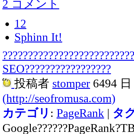
2 コメント
12
Sphinn It!
?????????????????????????
SEO?????????????????
投稿者
stomper
6494 
(http://seofromusa.com)
カテゴリ
:
PageRank
|
タ
Google??????PageRank?TB