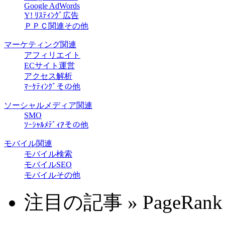
Google AdWords
Y! ﾘｽﾃｨﾝｸﾞ広告
ＰＰＣ関連その他
マーケティング関連
アフィリエイト
ECサイト運営
アクセス解析
ﾏｰｹﾃｨﾝｸﾞその他
ソーシャルメディア関連
SMO
ｿｰｼｬﾙﾒﾃﾞｨｱその他
モバイル関連
モバイル検索
モバイルSEO
モバイルその他
注目の記事 » PageRank