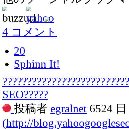
4 コメント
20
Sphinn It!
?????????????????????????
SEO?????
投稿者
egralnet
6524 
(http://blog.yahoogooglese