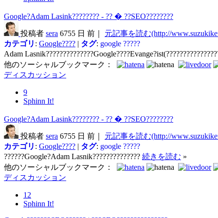
Google?Adam Lasink???????? - ?? � ??SEO????????
投稿者
sera
6755 日 前｜
元記事を読む(http://www.suzukikeni
カテゴリ
:
Google????
|
タグ
:
google
?????
Adam Lasnik??????????????Google????Evange?ist(???????????????
他のソーシャルブックマーク：
ディスカッション
9
Sphinn It!
Google?Adam Lasink???????? - ?? � ??SEO????????
投稿者
sera
6755 日 前｜
元記事を読む(http://www.suzukikeni
カテゴリ
:
Google????
|
タグ
:
google
?????
??????Google?Adam Lasnik??????????????
続きを読む
»
他のソーシャルブックマーク：
ディスカッション
12
Sphinn It!