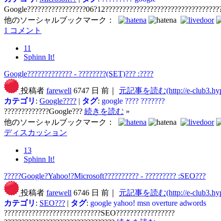
Google?????????????????06?12?????????????????????????????????
他のソーシャルブックマーク：
1 コメント
11
Sphinn It!
Google????????????? - ????????(SET)??? :????
投稿者
farewell
6747 日 前｜
元記事を読む(http://e-club3.hype
カテゴリ
:
Google????
|
タグ
:
google
????
???????
?????????????Google???
続きを読む
»
他のソーシャルブックマーク：
ディスカッション
13
Sphinn It!
?????Google?Yahoo!?Microsoft?????????? - ????????? :SEO???
投稿者
farewell
6746 日 前｜
元記事を読む(http://e-club3.hype
カテゴリ
:
SEO???
|
タグ
:
google
yahoo!
msn
overture
adwords
????????????????????????????SEO?????????????????