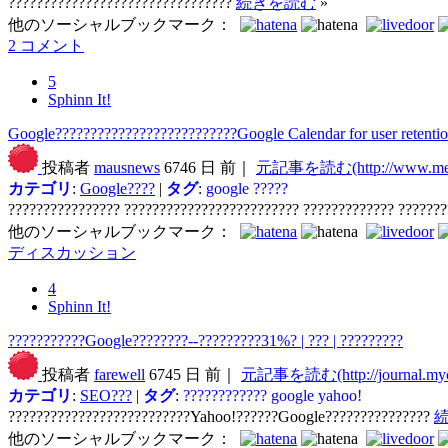
????????????????????????????????
続きを読む
»
他のソーシャルブックマーク：
2 コメント
5
Sphinn It!
Google??????????????????????????Google Calendar for user retenti
投稿者
mausnews
6746 日 前｜
元記事を読む(http://www.medi
カテゴリ
:
Google????
|
タグ
:
google
?????
???????????????? ????????????????????????? ????????????? ??????
他のソーシャルブックマーク：
ディスカッション
4
Sphinn It!
???????????Google????????--?????????31%? | ??? | ?????????
投稿者
farewell
6745 日 前｜
元記事を読む(http://journal.myc
カテゴリ
:
SEO???
|
タグ
:
????????????
google
yahoo!
??????????????????????????Yahoo!??????Google???????????????
他のソーシャルブックマーク：