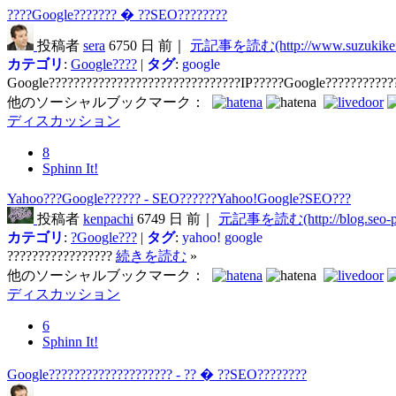
????Google??????? � ??SEO????????
投稿者
sera
6750 日 前｜
元記事を読む(http://www.suzukikeni
カテゴリ
:
Google????
|
タグ
:
google
Google???????????????????????????????IP?????Google???????????
他のソーシャルブックマーク：
ディスカッション
8
Sphinn It!
Yahoo???Google?????? - SEO??????Yahoo!Google?SEO???
投稿者
kenpachi
6749 日 前｜
元記事を読む(http://blog.seo-pu
カテゴリ
:
?Google???
|
タグ
:
yahoo!
google
?????????????????
続きを読む
»
他のソーシャルブックマーク：
ディスカッション
6
Sphinn It!
Google???????????????????? - ?? � ??SEO????????