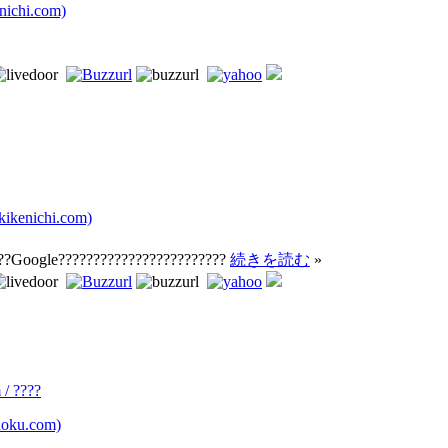
chi.com)
kenichi.com)
??Google????????????????????????
続きを読む
»
/ ????
oku.com)