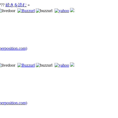
???
続きを読む
»
rposition.com)
rposition.com)