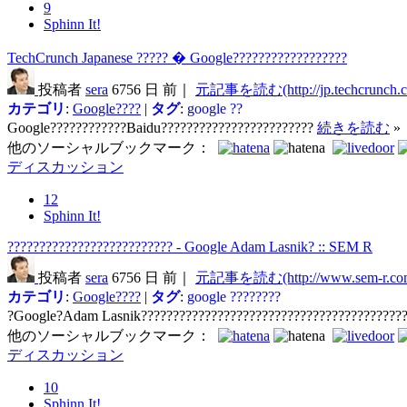
9
Sphinn It!
TechCrunch Japanese ????? � Google??????????????????
投稿者
sera
6756 日 前｜
元記事を読む(http://jp.techcrunch.
カテゴリ
:
Google????
|
タグ
:
google
??
Google????????????Baidu????????????????????????
続きを読む
»
他のソーシャルブックマーク：
ディスカッション
12
Sphinn It!
?????????????????????????? - Google Adam Lasnik? :: SEM R
投稿者
sera
6756 日 前｜
元記事を読む(http://www.sem-r.co
カテゴリ
:
Google????
|
タグ
:
google
????????
?Google?Adam Lasnik?????????????????????????????????????????
他のソーシャルブックマーク：
ディスカッション
10
Sphinn It!