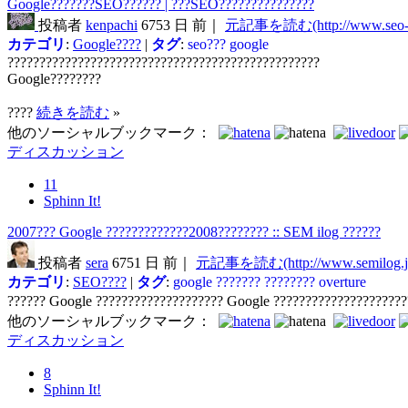
Google???????SEO?????? | ???SEO???????????????
投稿者
kenpachi
6753 日 前｜
元記事を読む(http://www.seo-ke
カテゴリ
:
Google????
|
タグ
:
seo???
google
?????????????????????????????????????????????????
Google????????
????
続きを読む
»
他のソーシャルブックマーク：
ディスカッション
11
Sphinn It!
2007??? Google ?????????????2008???????? :: SEM ilog ??????
投稿者
sera
6751 日 前｜
元記事を読む(http://www.semilog.j
カテゴリ
:
SEO????
|
タグ
:
google
???????
????????
overture
?????? Google ???????????????????? Google ????????????????????
他のソーシャルブックマーク：
ディスカッション
8
Sphinn It!