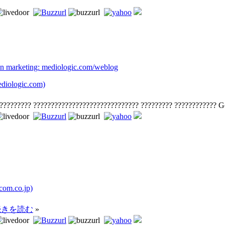
on marketing: mediologic.com/weblog
ologic.com)
?????????? ?????????????????????????????? ????????? ???????????? 
om.co.jp)
続きを読む
»