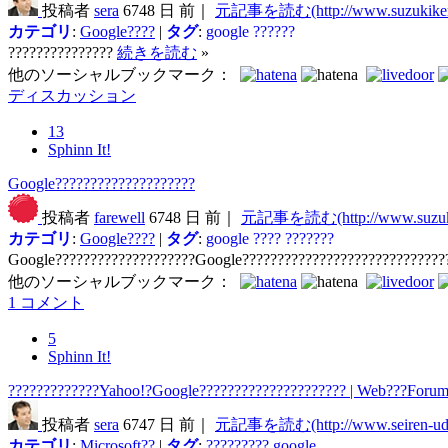
投稿者
sera
6748 日 前｜
元記事を読む(http://www.suzukikeni
カテゴリ
:
Google????
|
タグ
:
google
??????
???????????????
続きを読む
»
他のソーシャルブックマーク：
ディスカッション
13
Sphinn It!
Google????????????????????
投稿者
farewell
6748 日 前｜
元記事を読む(http://www.suzuki
カテゴリ
:
Google????
|
タグ
:
google
????
???????
Google????????????????????Google?????????????????????????????
他のソーシャルブックマーク：
1 コメント
5
Sphinn It!
?????????????Yahoo!?Google????????????????????? | Web???Forum 
投稿者
sera
6747 日 前｜
元記事を読む(http://www.seiren-ud
カテゴリ
:
Microsoft??
|
タグ
:
?????????
google