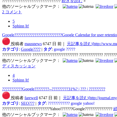
????????????????????????????????
続きを読む
»
他のソーシャルブックマーク：
2 コメント
5
Sphinn It!
Google??????????????????????????Google Calendar for user retenti
投稿者
mausnews
6747 日 前｜
元記事を読む(http://www.medi
カテゴリ
:
Google????
|
タグ
:
google
?????
???????????????? ????????????????????????? ????????????? ??????
他のソーシャルブックマーク：
ディスカッション
4
Sphinn It!
???????????Google????????--?????????31%? | ??? | ?????????
投稿者
farewell
6747 日 前｜
元記事を読む(http://journal.myc
カテゴリ
:
SEO???
|
タグ
:
????????????
google
yahoo!
??????????????????????????Yahoo!??????Google???????????????
他のソーシャルブックマーク：