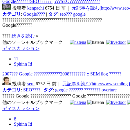
Google???????SEO?????? | ???SEO???????????????
投稿者
kenpachi
6754 日 前｜
元記事を読む(http://www.seo-ke
カテゴリ
:
Google????
|
タグ
:
seo???
google
?????????????????????????????????????????????????
Google????????
????
続きを読む
»
他のソーシャルブックマーク：
ディスカッション
11
Sphinn It!
2007??? Google ?????????????2008???????? :: SEM ilog ??????
投稿者
sera
6752 日 前｜
元記事を読む(http://www.semilog.j
カテゴリ
:
SEO????
|
タグ
:
google
???????
????????
overture
?????? Google ???????????????????? Google ????????????????????
他のソーシャルブックマーク：
ディスカッション
8
Sphinn It!