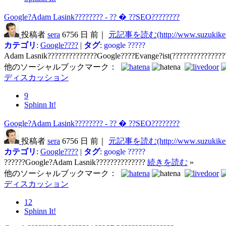
Google?Adam Lasink???????? - ?? � ??SEO????????
投稿者
sera
6756 日 前｜
元記事を読む(http://www.suzukikeni
カテゴリ
:
Google????
|
タグ
:
google
?????
Adam Lasnik??????????????Google????Evange?ist(???????????????
他のソーシャルブックマーク：
ディスカッション
9
Sphinn It!
Google?Adam Lasink???????? - ?? � ??SEO????????
投稿者
sera
6756 日 前｜
元記事を読む(http://www.suzukikeni
カテゴリ
:
Google????
|
タグ
:
google
?????
??????Google?Adam Lasnik??????????????
続きを読む
»
他のソーシャルブックマーク：
ディスカッション
12
Sphinn It!