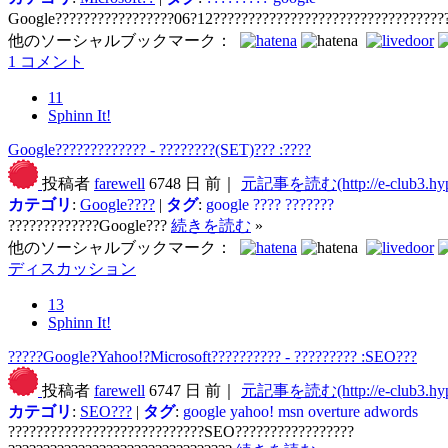
Google?????????????????06?12?????????????????????????????????
他のソーシャルブックマーク：
1 コメント
11
Sphinn It!
Google????????????? - ????????(SET)??? :????
投稿者
farewell
6748 日 前｜
元記事を読む(http://e-club3.hype
カテゴリ
:
Google????
|
タグ
:
google
????
???????
?????????????Google???
続きを読む
»
他のソーシャルブックマーク：
ディスカッション
13
Sphinn It!
?????Google?Yahoo!?Microsoft?????????? - ????????? :SEO???
投稿者
farewell
6747 日 前｜
元記事を読む(http://e-club3.hype
カテゴリ
:
SEO???
|
タグ
:
google
yahoo!
msn
overture
adwords
????????????????????????????SEO?????????????????