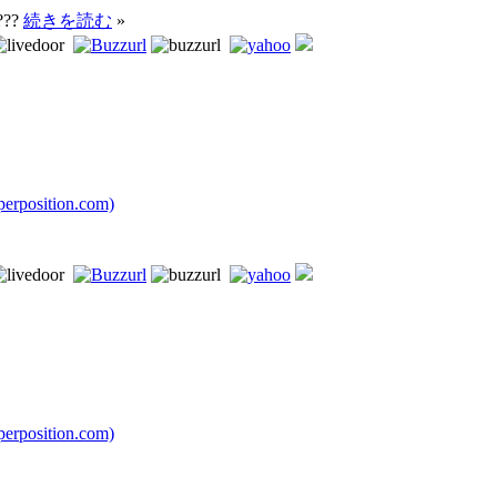
???
続きを読む
»
rposition.com)
rposition.com)