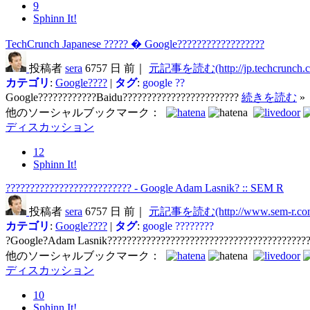
9
Sphinn It!
TechCrunch Japanese ????? � Google??????????????????
投稿者
sera
6757 日 前｜
元記事を読む(http://jp.techcrunch.
カテゴリ
:
Google????
|
タグ
:
google
??
Google????????????Baidu????????????????????????
続きを読む
»
他のソーシャルブックマーク：
ディスカッション
12
Sphinn It!
?????????????????????????? - Google Adam Lasnik? :: SEM R
投稿者
sera
6757 日 前｜
元記事を読む(http://www.sem-r.co
カテゴリ
:
Google????
|
タグ
:
google
????????
?Google?Adam Lasnik?????????????????????????????????????????
他のソーシャルブックマーク：
ディスカッション
10
Sphinn It!