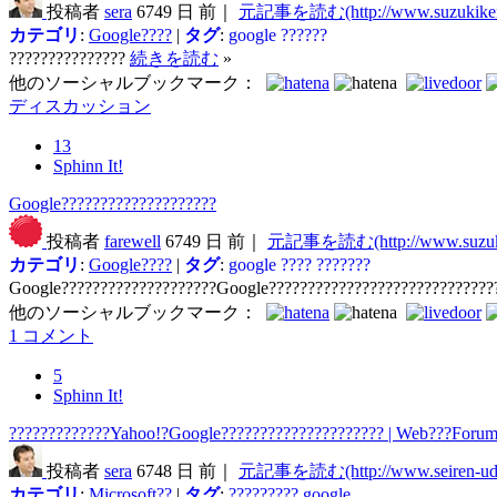
投稿者
sera
6749 日 前｜
元記事を読む(http://www.suzukikeni
カテゴリ
:
Google????
|
タグ
:
google
??????
???????????????
続きを読む
»
他のソーシャルブックマーク：
ディスカッション
13
Sphinn It!
Google????????????????????
投稿者
farewell
6749 日 前｜
元記事を読む(http://www.suzuki
カテゴリ
:
Google????
|
タグ
:
google
????
???????
Google????????????????????Google?????????????????????????????
他のソーシャルブックマーク：
1 コメント
5
Sphinn It!
?????????????Yahoo!?Google????????????????????? | Web???Forum 
投稿者
sera
6748 日 前｜
元記事を読む(http://www.seiren-ud
カテゴリ
:
Microsoft??
|
タグ
:
?????????
google