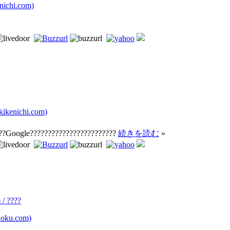
chi.com)
kenichi.com)
??Google????????????????????????
続きを読む
»
/ ????
oku.com)