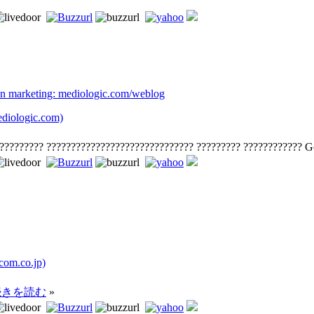
on marketing: mediologic.com/weblog
ologic.com)
?????????? ?????????????????????????????? ????????? ???????????? 
om.co.jp)
続きを読む
»