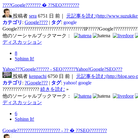
????Google??????? � ??SEO????????
投稿者
sera
6751 日 前｜
元記事を読む(http://www.suzukikeni
カテゴリ
:
Google????
|
タグ
:
google
Google???????????????????????????????IP?????Google???????????
他のソーシャルブックマーク：
ディスカッション
8
Sphinn It!
Yahoo???Google?????? - SEO??????Yahoo!Google?SEO???
投稿者
kenpachi
6750 日 前｜
元記事を読む(http://blog.seo-pu
カテゴリ
:
?Google???
|
タグ
:
yahoo!
google
?????????????????
続きを読む
»
他のソーシャルブックマーク：
ディスカッション
6
Sphinn It!
Google???????????????????? - ?? � ??SEO????????