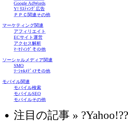
Google AdWords
Y! ﾘｽﾃｨﾝｸﾞ広告
ＰＰＣ関連その他
マーケティング関連
アフィリエイト
ECサイト運営
アクセス解析
ﾏｰｹﾃｨﾝｸﾞその他
ソーシャルメディア関連
SMO
ｿｰｼｬﾙﾒﾃﾞｨｱその他
モバイル関連
モバイル検索
モバイルSEO
モバイルその他
注目の記事 » ?Yahoo!??