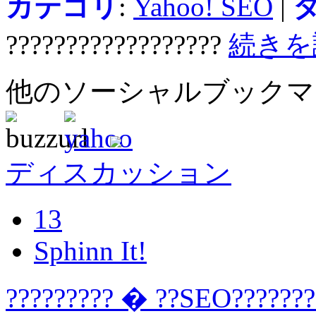
カテゴリ
:
Yahoo! SEO
|
??????????????????
続きを
他のソーシャルブック
ディスカッション
13
Sphinn It!
????????? � ??SEO???????