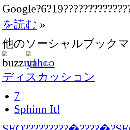
Google?6?19?????????????
を読む
»
他のソーシャルブック
ディスカッション
7
Sphinn It!
SEO?????????�????�?SEO