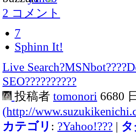
2 コメント
7
Sphinn It!
Live Search?MSNbot????D
SEO??????????
投稿者
tomonori
6680
(http://www.suzukikenichi
カテゴリ
:
?Yahoo!???
|
タ