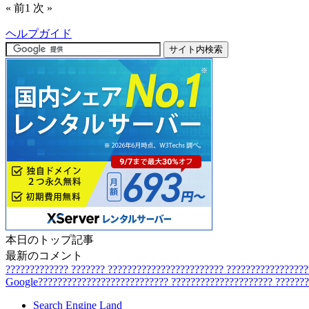
« 前
1
次 »
ヘルプガイド
本日のトップ記事
最新のコメント
?????????????
???????
????????????????????????
????????????????
Google???????????????????????????
?????????????????????
??????
Search Engine Land