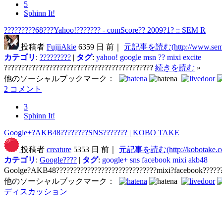
5
Sphinn It!
?????????68???Yahoo!??????? - comScore?? 2009?1? :: SEM R
投稿者
FujiiAkie
6359 日 前｜
元記事を読む(http://www.sem-
カテゴリ
:
?????????
|
タグ
:
yahoo!
google
msn
??
mixi
excite
???????????????????????????????????????????
続きを読む
»
他のソーシャルブックマーク：
2 コメント
3
Sphinn It!
Google+?AKB48????????SNS??????? | KOBO TAKE
投稿者
creature
5353 日 前｜
元記事を読む(http://kobotake.c
カテゴリ
:
Google????
|
タグ
:
google+
sns
facebook
mixi
akb48
Goolge?AKB48?????????????????????????????mixi?facebook????
他のソーシャルブックマーク：
ディスカッション