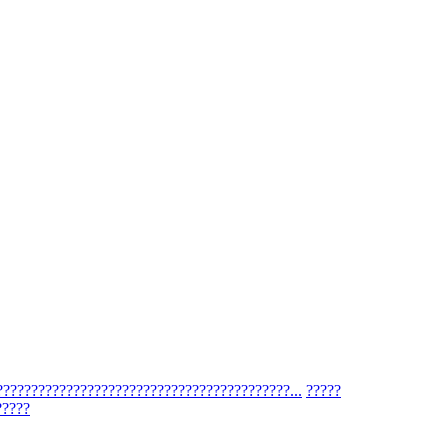
?????????????????????????????????????????...
?????
?????