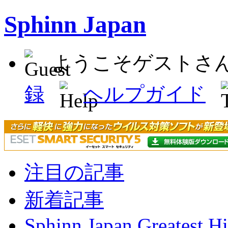
Sphinn Japan
ようこそゲストさ
録
ヘルプガイド
注目の記事
新着記事
Sphinn Japan Greatest Hi