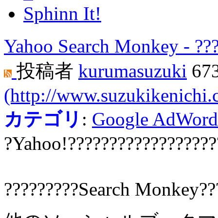
Sphinn It!
Yahoo Search Monkey - ??
投稿者
kurumasuzuki
67
(http://www.suzukikenichi
カテゴリ
:
Google AdWord
?Yahoo!??????????????????
?????????Search Monkey??