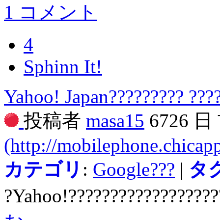
1 コメント
4
Sphinn It!
Yahoo! Japan????????? ???
投稿者
masa15
6726 日
(http://mobilephone.chicapp
カテゴリ
:
Google???
|
タ
?Yahoo!??????????????????