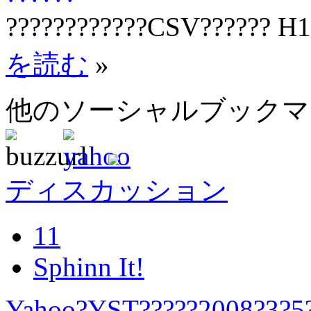
????????????CSV?????? H1
を読む
»
他のソーシャルブック
ディスカッション
11
Sphinn It!
Yahoo?YST?????2008?3?5