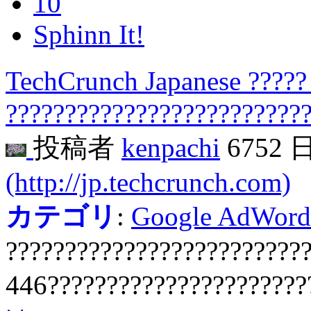
10
Sphinn It!
TechCrunch Japanese ????
?????????????????????????
投稿者
kenpachi
6752 
(http://jp.techcrunch.com)
カテゴリ
:
Google AdWord
?????????????????????????
446??????????????????????