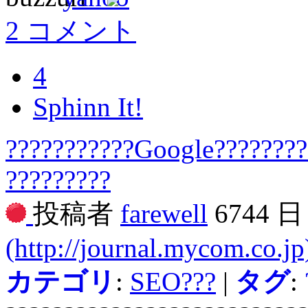
2 コメント
4
Sphinn It!
???????????Google????????-
?????????
投稿者
farewell
6744 
(http://journal.mycom.co.jp
カテゴリ
:
SEO???
|
タグ
: