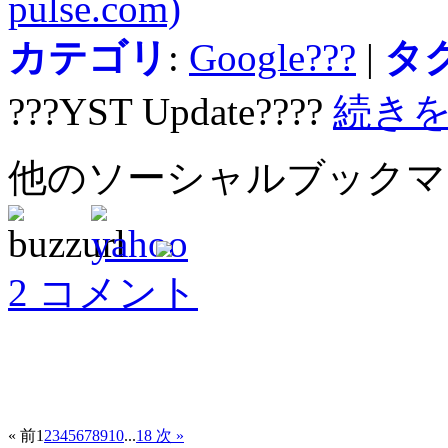
pulse.com)
カテゴリ
:
Google???
|
タ
???YST Update????
続き
他のソーシャルブック
2 コメント
« 前
1
2
3
4
5
6
7
8
9
10
...
18
次 »