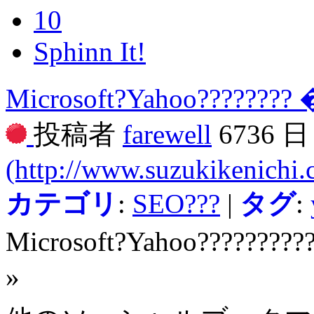
10
Sphinn It!
Microsoft?Yahoo???????? 
投稿者
farewell
6736 
(http://www.suzukikenichi
カテゴリ
:
SEO???
|
タグ
:
Microsoft?Yahoo?????????
»