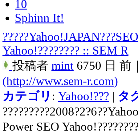
10
Sphinn It!
?????Yahoo!JAPAN???SEO
Yahoo!???????? :: SEM R
投稿者
mint
6750 日 前
(http://www.sem-r.com)
カテゴリ
:
Yahoo!???
|
タ
?????????2008?2?6??Yaho
Power SEO Yahoo!???????