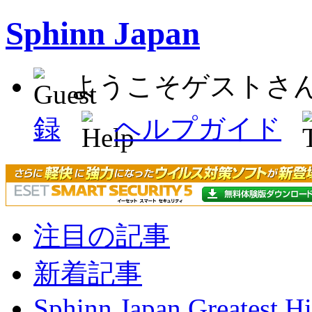
Sphinn Japan
ようこそゲストさ
録
ヘルプガイド
注目の記事
新着記事
Sphinn Japan Greatest Hi