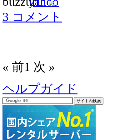
3 コメント
« 前
1
次 »
ヘルプガイド