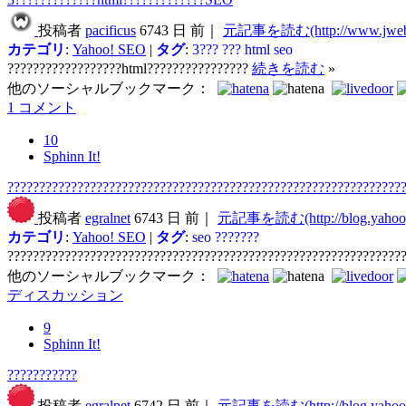
投稿者
pacificus
6743 日 前｜
元記事を読む(http://www.jweb-
カテゴリ
:
Yahoo! SEO
|
タグ
:
3???
???
html
seo
??????????????????html????????????????
続きを読む
»
他のソーシャルブックマーク：
1 コメント
10
Sphinn It!
??????????????????????????????????????????????????????????????
投稿者
egralnet
6743 日 前｜
元記事を読む(http://blog.yahoog
カテゴリ
:
Yahoo! SEO
|
タグ
:
seo
???????
??????????????????????????????????????????????????????????????
他のソーシャルブックマーク：
ディスカッション
9
Sphinn It!
???????????
投稿者
egralnet
6742 日 前｜
元記事を読む(http://blog.yahoog