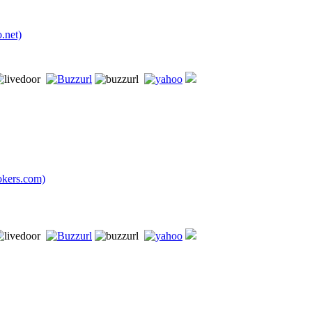
net)
ers.com)