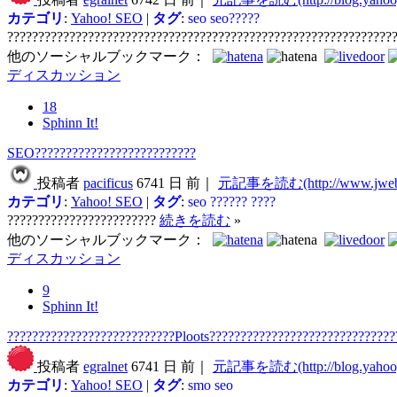
カテゴリ
:
Yahoo! SEO
|
タグ
:
seo
seo?????
??????????????????????????????????????????????????????????????
他のソーシャルブックマーク：
ディスカッション
18
Sphinn It!
SEO??????????????????????????
投稿者
pacificus
6741 日 前｜
元記事を読む(http://www.jweb-
カテゴリ
:
Yahoo! SEO
|
タグ
:
seo
??????
????
????????????????????????
続きを読む
»
他のソーシャルブックマーク：
ディスカッション
9
Sphinn It!
???????????????????????????Ploots??????????????????????????????
投稿者
egralnet
6741 日 前｜
元記事を読む(http://blog.yahoog
カテゴリ
:
Yahoo! SEO
|
タグ
:
smo
seo