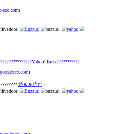
seo.com)
????????????????Yahoo! Buzz???????????
oogleseo.com)
?????????
続きを読む
»
oogleseo.com)