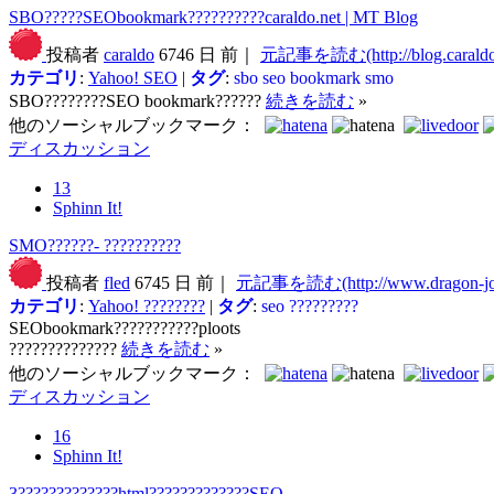
SBO?????SEObookmark??????????caraldo.net | MT Blog
投稿者
caraldo
6746 日 前｜
元記事を読む(http://blog.caraldo.
カテゴリ
:
Yahoo! SEO
|
タグ
:
sbo
seo bookmark
smo
SBO????????SEO bookmark??????
続きを読む
»
他のソーシャルブックマーク：
ディスカッション
13
Sphinn It!
SMO??????- ??????????
投稿者
fled
6745 日 前｜
元記事を読む(http://www.dragon-jok
カテゴリ
:
Yahoo! ????????
|
タグ
:
seo
?????????
SEObookmark???????????ploots
??????????????
続きを読む
»
他のソーシャルブックマーク：
ディスカッション
16
Sphinn It!
3?????????????html?????????????SEO