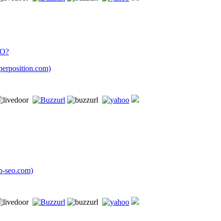
EO?
rposition.com)
seo.com)