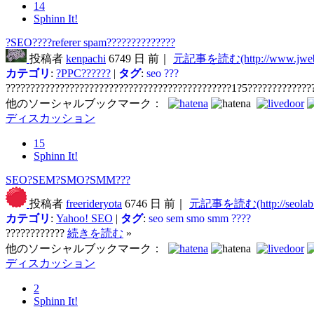
14
Sphinn It!
?SEO????referer spam??????????????
投稿者
kenpachi
6749 日 前｜
元記事を読む(http://www.jweb-
カテゴリ
:
?PPC??????
|
タグ
:
seo
???
??????????????????????????????????????????????1?5?????????????
他のソーシャルブックマーク：
ディスカッション
15
Sphinn It!
SEO?SEM?SMO?SMM???
投稿者
freerideryota
6746 日 前｜
元記事を読む(http://seolab.bl
カテゴリ
:
Yahoo! SEO
|
タグ
:
seo
sem
smo
smm
????
????????????
続きを読む
»
他のソーシャルブックマーク：
ディスカッション
2
Sphinn It!