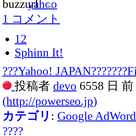
1 コメント
12
Sphinn It!
???Yahoo! JAPAN???????Fi
投稿者
devo
6558 日 
(http://powerseo.jp)
カテゴリ
:
Google AdWord
????