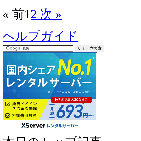
« 前
1
2
次 »
ヘルプガイド