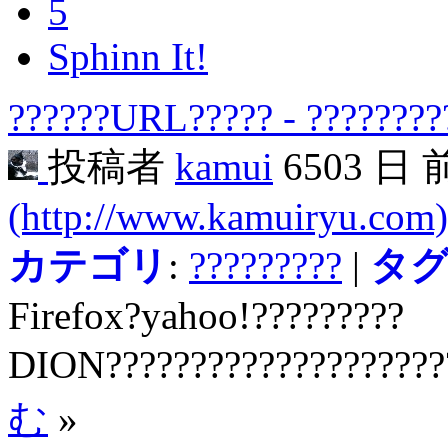
5
Sphinn It!
??????URL????? - ????????
投稿者
kamui
6503 日
(http://www.kamuiryu.com)
カテゴリ
:
?????????
|
タ
Firefox?yahoo!?????????
DION????????????????????
む
»