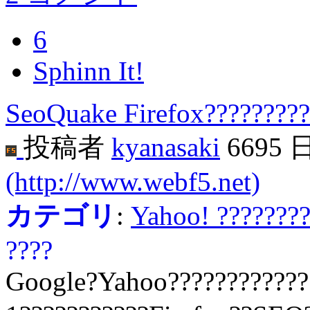
6
Sphinn It!
SeoQuake Firefox?????????
投稿者
kyanasaki
6695 
(http://www.webf5.net)
カテゴリ
:
Yahoo! ???????
????
Google?Yahoo????????????