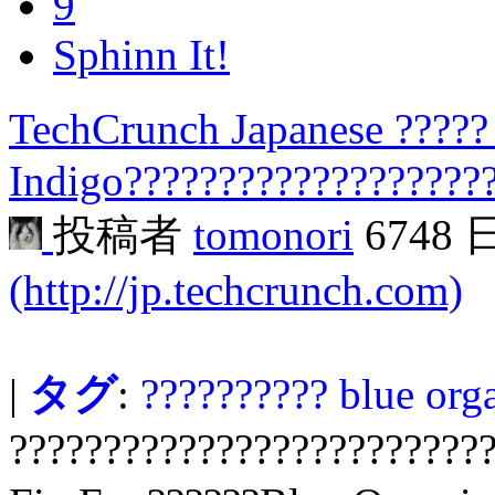
9
Sphinn It!
TechCrunch Japanese ?????
Indigo???????????????????
投稿者
tomonori
6748
(http://jp.techcrunch.com)
|
タグ
:
??????????
blue org
?????????????????????????