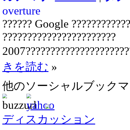
overture
?????? Google ???????????
???????????????????????
2007?????????????????????
きを読む
»
他のソーシャルブック
ディスカッション