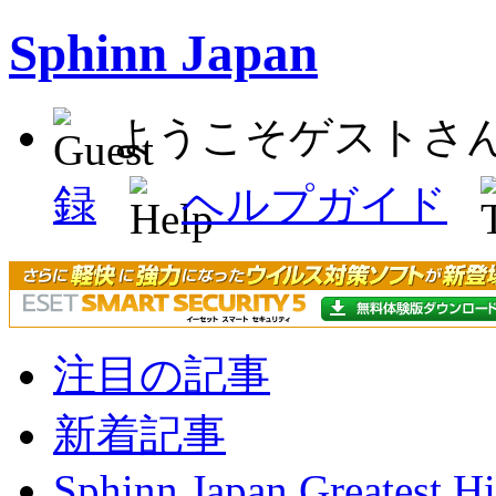
Sphinn Japan
ようこそゲストさ
録
ヘルプガイド
注目の記事
新着記事
Sphinn Japan Greatest Hi