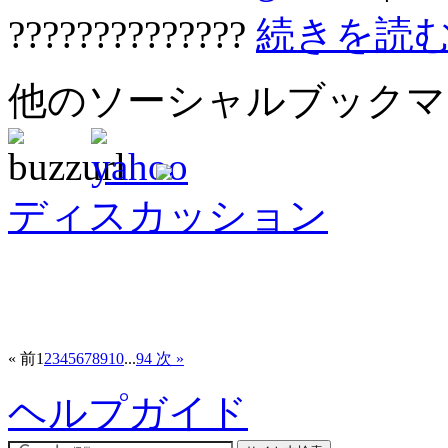
??????????????
続きを読
他のソーシャルブック
ディスカッション
« 前
1
2
3
4
5
6
7
8
9
10
...
94
次 »
ヘルプガイド