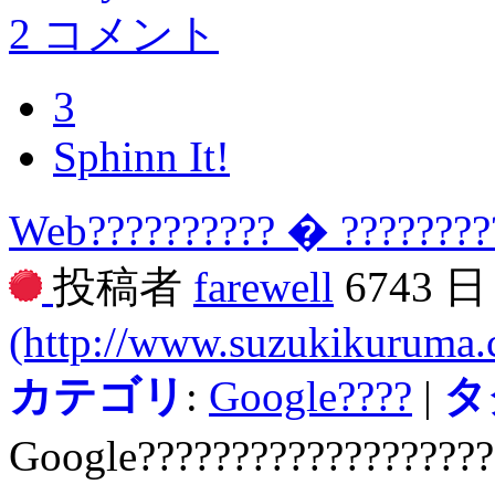
2 コメント
3
Sphinn It!
Web?????????? � ????????
投稿者
farewell
6743 
(http://www.suzukikuruma
カテゴリ
:
Google????
|
タ
Google??????????????????