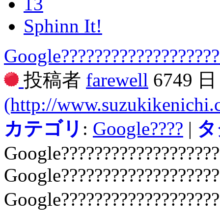
13
Sphinn It!
Google???????????????????
投稿者
farewell
6749 
(http://www.suzukikenichi
カテゴリ
:
Google????
|
タ
Google???????????????????
Google???????????????????
Google??????????????????