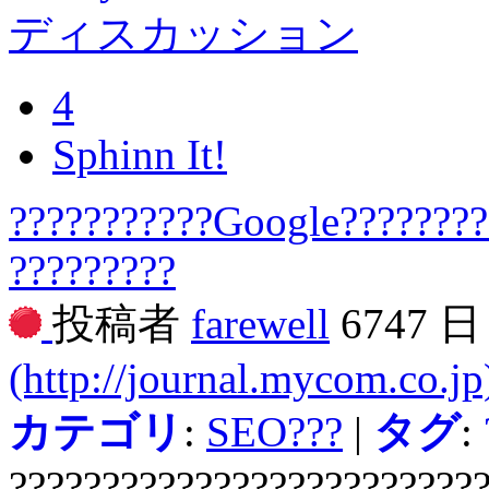
ディスカッション
4
Sphinn It!
???????????Google????????-
?????????
投稿者
farewell
6747 
(http://journal.mycom.co.jp
カテゴリ
:
SEO???
|
タグ
:
?????????????????????????