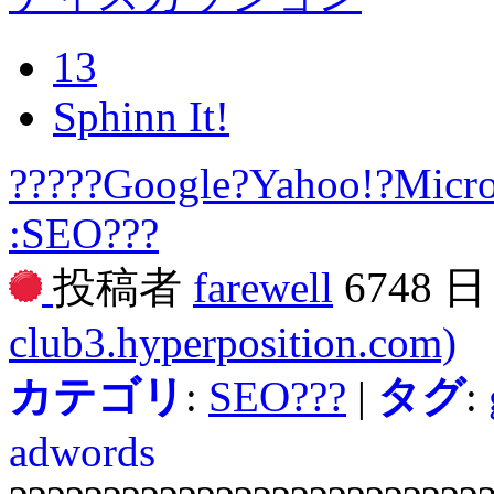
13
Sphinn It!
?????Google?Yahoo!?Micros
:SEO???
投稿者
farewell
6748 
club3.hyperposition.com)
カテゴリ
:
SEO???
|
タグ
:
adwords