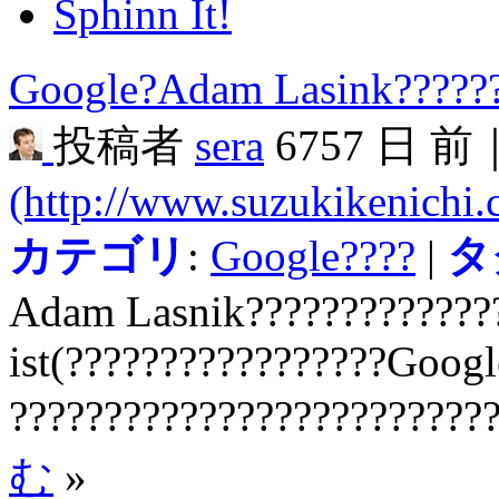
Sphinn It!
Google?Adam Lasink??????
投稿者
sera
6757 日 前
(http://www.suzukikenichi
カテゴリ
:
Google????
|
タ
Adam Lasnik?????????????
ist(?????????????????Googl
?????????????????????????
む
»