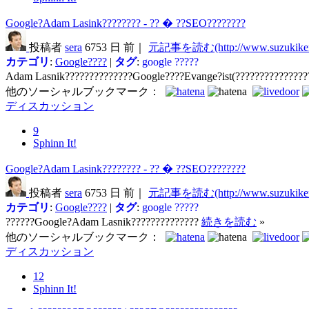
Google?Adam Lasink???????? - ?? � ??SEO????????
投稿者
sera
6753 日 前｜
元記事を読む(http://www.suzukikeni
カテゴリ
:
Google????
|
タグ
:
google
?????
Adam Lasnik??????????????Google????Evange?ist(???????????????
他のソーシャルブックマーク：
ディスカッション
9
Sphinn It!
Google?Adam Lasink???????? - ?? � ??SEO????????
投稿者
sera
6753 日 前｜
元記事を読む(http://www.suzukikeni
カテゴリ
:
Google????
|
タグ
:
google
?????
??????Google?Adam Lasnik??????????????
続きを読む
»
他のソーシャルブックマーク：
ディスカッション
12
Sphinn It!