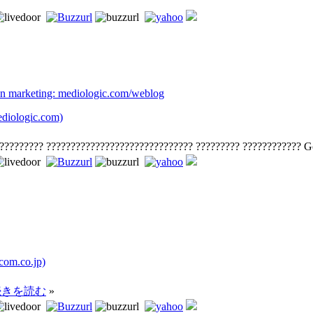
on marketing: mediologic.com/weblog
ologic.com)
?????????? ?????????????????????????????? ????????? ???????????? 
om.co.jp)
続きを読む
»