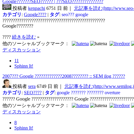
Google???????SEO?????? | ???SEO???????????????
投稿者
kenpachi
6751 日 前｜
元記事を読む(http://www.seo-ke
カテゴリ
:
Google????
|
タグ
:
seo???
google
?????????????????????????????????????????????????
Google????????
????
続きを読む
»
他のソーシャルブックマーク：
ディスカッション
11
Sphinn It!
2007??? Google ?????????????2008???????? :: SEM ilog ??????
投稿者
sera
6749 日 前｜
元記事を読む(http://www.semilog.j
カテゴリ
:
SEO????
|
タグ
:
google
???????
????????
overture
?????? Google ???????????????????? Google ????????????????????
他のソーシャルブックマーク：
ディスカッション
8
Sphinn It!