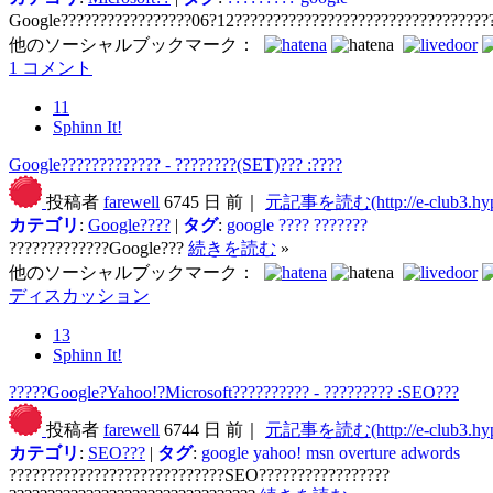
Google?????????????????06?12?????????????????????????????????
他のソーシャルブックマーク：
1 コメント
11
Sphinn It!
Google????????????? - ????????(SET)??? :????
投稿者
farewell
6745 日 前｜
元記事を読む(http://e-club3.hype
カテゴリ
:
Google????
|
タグ
:
google
????
???????
?????????????Google???
続きを読む
»
他のソーシャルブックマーク：
ディスカッション
13
Sphinn It!
?????Google?Yahoo!?Microsoft?????????? - ????????? :SEO???
投稿者
farewell
6744 日 前｜
元記事を読む(http://e-club3.hype
カテゴリ
:
SEO???
|
タグ
:
google
yahoo!
msn
overture
adwords
????????????????????????????SEO?????????????????