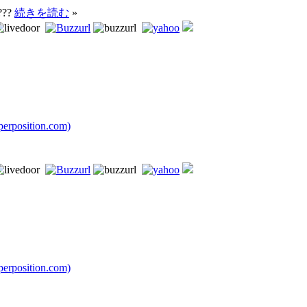
???
続きを読む
»
rposition.com)
rposition.com)