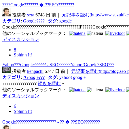
????Google??????? � ??SEO????????
投稿者
sera
6748 日 前｜
元記事を読む(http://www.suzukikeni
カテゴリ
:
Google????
|
タグ
:
google
Google???????????????????????????????IP?????Google???????????
他のソーシャルブックマーク：
ディスカッション
8
Sphinn It!
Yahoo???Google?????? - SEO??????Yahoo!Google?SEO???
投稿者
kenpachi
6747 日 前｜
元記事を読む(http://blog.seo-pu
カテゴリ
:
?Google???
|
タグ
:
yahoo!
google
?????????????????
続きを読む
»
他のソーシャルブックマーク：
ディスカッション
6
Sphinn It!
Google???????????????????? - ?? � ??SEO????????