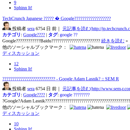
9
Sphinn It!
TechCrunch Japanese ????? � Google??????????????????
投稿者
sera
6754 日 前｜
元記事を読む(http://jp.techcrunch.
カテゴリ
:
Google????
|
タグ
:
google
??
Google????????????Baidu????????????????????????
続きを読む
»
他のソーシャルブックマーク：
ディスカッション
12
Sphinn It!
?????????????????????????? - Google Adam Lasnik? :: SEM R
投稿者
sera
6754 日 前｜
元記事を読む(http://www.sem-r.co
カテゴリ
:
Google????
|
タグ
:
google
????????
?Google?Adam Lasnik?????????????????????????????????????????
他のソーシャルブックマーク：
ディスカッション
10
Sphinn It!