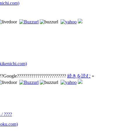
chi.com)
kenichi.com)
??Google????????????????????????
続きを読む
»
/ ????
oku.com)