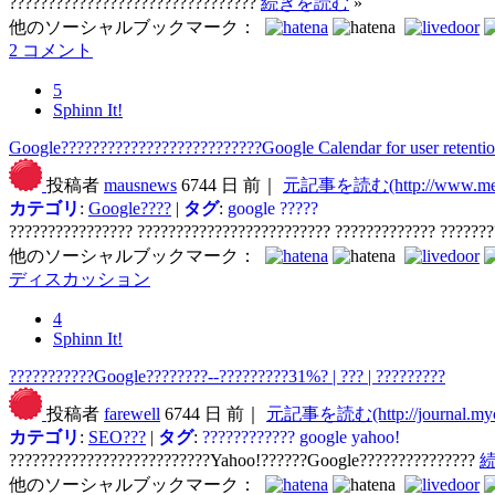
????????????????????????????????
続きを読む
»
他のソーシャルブックマーク：
2 コメント
5
Sphinn It!
Google??????????????????????????Google Calendar for user retenti
投稿者
mausnews
6744 日 前｜
元記事を読む(http://www.medi
カテゴリ
:
Google????
|
タグ
:
google
?????
???????????????? ????????????????????????? ????????????? ??????
他のソーシャルブックマーク：
ディスカッション
4
Sphinn It!
???????????Google????????--?????????31%? | ??? | ?????????
投稿者
farewell
6744 日 前｜
元記事を読む(http://journal.myc
カテゴリ
:
SEO???
|
タグ
:
????????????
google
yahoo!
??????????????????????????Yahoo!??????Google???????????????
他のソーシャルブックマーク：