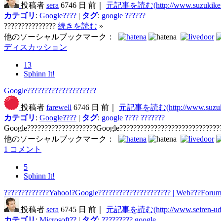
投稿者
sera
6746 日 前｜
元記事を読む(http://www.suzukikeni
カテゴリ
:
Google????
|
タグ
:
google
??????
???????????????
続きを読む
»
他のソーシャルブックマーク：
ディスカッション
13
Sphinn It!
Google????????????????????
投稿者
farewell
6746 日 前｜
元記事を読む(http://www.suzuki
カテゴリ
:
Google????
|
タグ
:
google
????
???????
Google????????????????????Google?????????????????????????????
他のソーシャルブックマーク：
1 コメント
5
Sphinn It!
?????????????Yahoo!?Google????????????????????? | Web???Forum 
投稿者
sera
6745 日 前｜
元記事を読む(http://www.seiren-ud
カテゴリ
:
Microsoft??
|
タグ
:
?????????
google