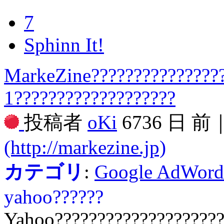
7
Sphinn It!
MarkeZine???????????????
1???????????????????
投稿者
oKi
6736 日 前
(http://markezine.jp)
カテゴリ
:
Google AdWord
yahoo??????
Yahoo????????????????????