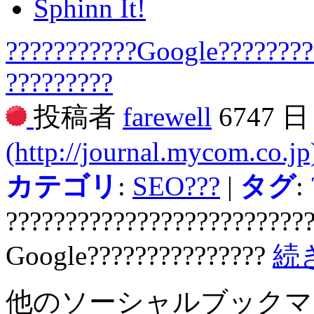
Sphinn It!
???????????Google????????-
?????????
投稿者
farewell
6747 
(http://journal.mycom.co.jp
カテゴリ
:
SEO???
|
タグ
:
?????????????????????????
Google???????????????
続
他のソーシャルブック