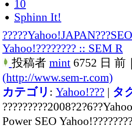
10
Sphinn It!
?????Yahoo!JAPAN???SEO
Yahoo!???????? :: SEM R
投稿者
mint
6752 日 前
(http://www.sem-r.com)
カテゴリ
:
Yahoo!???
|
タ
?????????2008?2?6??Yaho
Power SEO Yahoo!???????