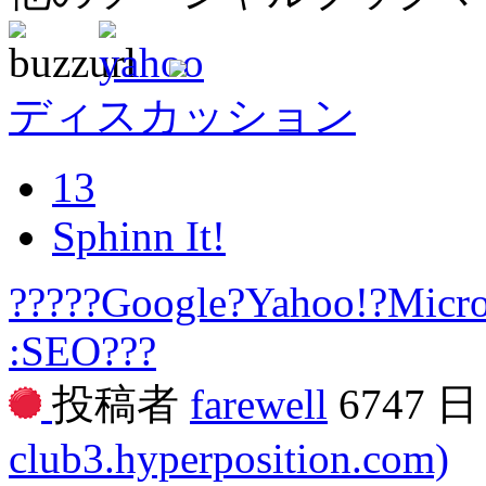
ディスカッション
13
Sphinn It!
?????Google?Yahoo!?Micros
:SEO???
投稿者
farewell
6747 
club3.hyperposition.com)