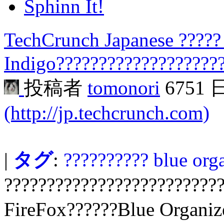
Sphinn It!
TechCrunch Japanese ?????
Indigo???????????????????
投稿者
tomonori
6751
(http://jp.techcrunch.com)
|
タグ
:
??????????
blue org
?????????????????????????
FireFox??????Blue Organiz