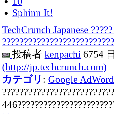
10
Sphinn It!
TechCrunch Japanese ????
?????????????????????????
投稿者
kenpachi
6754 
(http://jp.techcrunch.com)
カテゴリ
:
Google AdWord
?????????????????????????
446??????????????????????