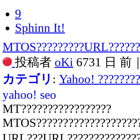
9
Sphinn It!
MTOS?????????URL?????
投稿者
oKi
6731 日 前
カテゴリ
:
Yahoo! ???????
yahoo!
seo
MT?????????????????
MTOS????????????????????
URL???URL?????????????