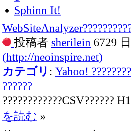
Sphinn It!
WebSiteAnalyzer?????????
投稿者
sherilein
6729 
(http://neoinspire.net)
カテゴリ
:
Yahoo! ???????
??????
????????????CSV?????? H1
を読む
»