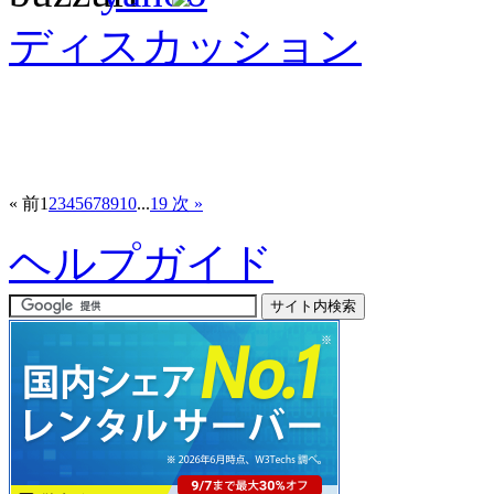
ディスカッション
« 前
1
2
3
4
5
6
7
8
9
10
...
19
次 »
ヘルプガイド