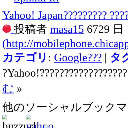
Yahoo! Japan????????? ???
投稿者
masa15
6729 日
(http://mobilephone.chicapp
カテゴリ
:
Google???
|
タ
?Yahoo!??????????????????
む
»
他のソーシャルブック