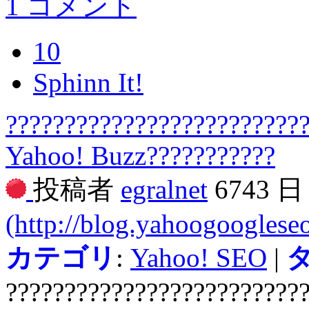
1 コメント
10
Sphinn It!
?????????????????????????
Yahoo! Buzz???????????
投稿者
egralnet
6743 
(http://blog.yahoogooglese
カテゴリ
:
Yahoo! SEO
|
?????????????????????????