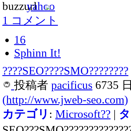
1 コメント
16
Sphinn It!
????SEO????SMO????????
投稿者
pacificus
6735 
(http://www.jweb-seo.com)
カテゴリ
:
Microsoft??
|
タ
SEO???SMO?????????????