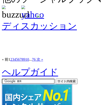
ディスカッション
« 前
1
2
3
4
5
6
7
8
9
10
...
76
次 »
ヘルプガイド