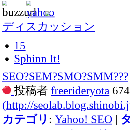
ディスカッション
15
Sphinn It!
SEO?SEM?SMO?SMM???
投稿者
freerideryota
67
(http://seolab.blog.shinobi.j
カテゴリ
:
Yahoo! SEO
|