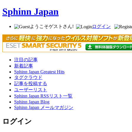
Sphinn Japan
ようこそゲストさん!
ログイン
注目の記事
新着記事
Sphinn Japan Greatest Hits
タグクラウド
記事を投稿する
ユーザーリスト
Sphinn Japan RSSリスト一覧
Sphinn Japan Blog
Sphinn Japan メールマガジン
ログイン