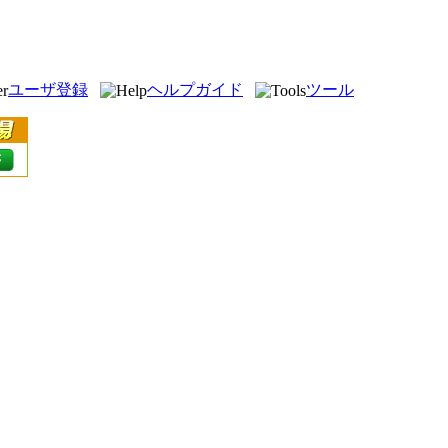
ユーザ登録
ヘルプガイド
ツール