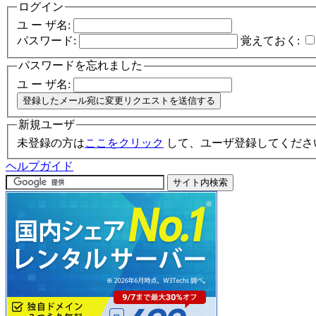
ログイン
ユ ー ザ名:
パスワード:
覚えておく:
パスワードを忘れました
ユ ー ザ名:
新規ユーザ
未登録の方は
ここをクリック
して、ユーザ登録してくださ
ヘルプガイド