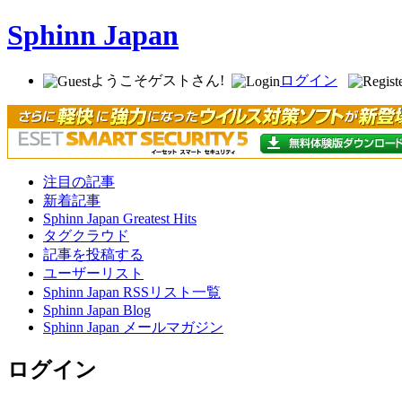
Sphinn Japan
ようこそゲストさん!
ログイン
注目の記事
新着記事
Sphinn Japan Greatest Hits
タグクラウド
記事を投稿する
ユーザーリスト
Sphinn Japan RSSリスト一覧
Sphinn Japan Blog
Sphinn Japan メールマガジン
ログイン