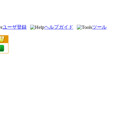
ユーザ登録
ヘルプガイド
ツール