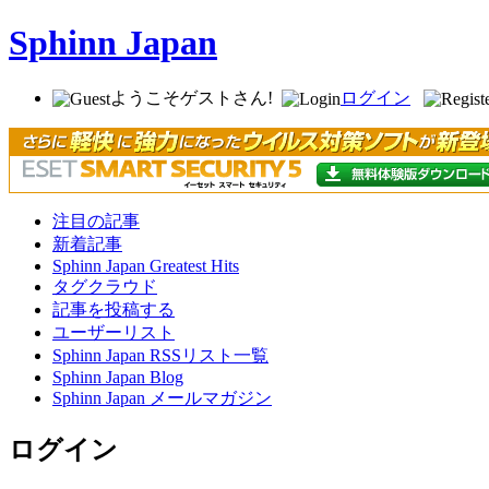
Sphinn Japan
ようこそゲストさん!
ログイン
注目の記事
新着記事
Sphinn Japan Greatest Hits
タグクラウド
記事を投稿する
ユーザーリスト
Sphinn Japan RSSリスト一覧
Sphinn Japan Blog
Sphinn Japan メールマガジン
ログイン