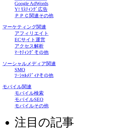
Google AdWords
Y! ﾘｽﾃｨﾝｸﾞ広告
ＰＰＣ関連その他
マーケティング関連
アフィリエイト
ECサイト運営
アクセス解析
ﾏｰｹﾃｨﾝｸﾞその他
ソーシャルメディア関連
SMO
ｿｰｼｬﾙﾒﾃﾞｨｱその他
モバイル関連
モバイル検索
モバイルSEO
モバイルその他
注目の記事