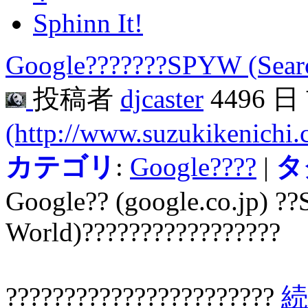
Sphinn It!
Google???????SPYW (Searc
投稿者
djcaster
4496 
(http://www.suzukikenichi
カテゴリ
:
Google????
|
タ
Google?? (google.co.jp) ?
World)?????????????????
???????????????????????